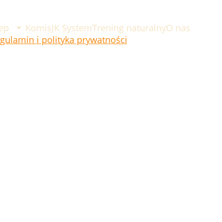
ep
Komis
JK System
Trening naturalny
O nas
gulamin i polityka prywatności
amin i polityka prywa